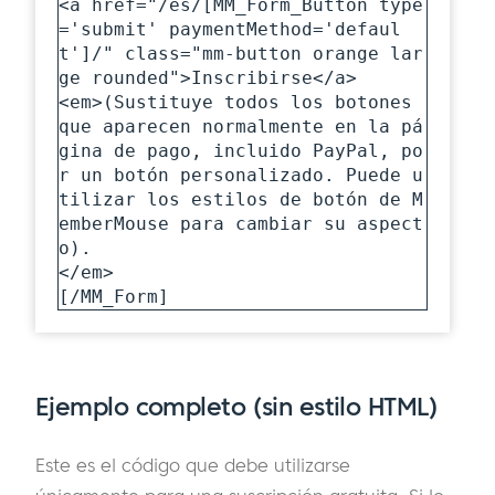
<a href="/es/[MM_Form_Button type
='submit' paymentMethod='defaul
t']/" class="mm-button orange lar
ge rounded">Inscribirse</a>

<em>(Sustituye todos los botones 
que aparecen normalmente en la pá
gina de pago, incluido PayPal, po
r un botón personalizado. Puede u
tilizar los estilos de botón de M
emberMouse para cambiar su aspect
o).

</em>

[/MM_Form] 
Ejemplo completo (sin estilo HTML)
Este es el código que debe utilizarse