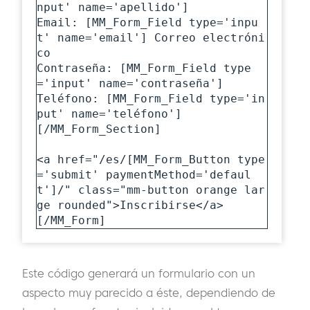
nput' name='apellido']

Email: [MM_Form_Field type='inpu
t' name='email'] Correo electróni
co

Contraseña: [MM_Form_Field type
='input' name='contraseña']

Teléfono: [MM_Form_Field type='in
put' name='teléfono']

[/MM_Form_Section]

<a href="/es/[MM_Form_Button type
='submit' paymentMethod='defaul
t']/" class="mm-button orange lar
ge rounded">Inscribirse</a>

[/MM_Form]
Este código generará un formulario con un
aspecto muy parecido a éste, dependiendo de