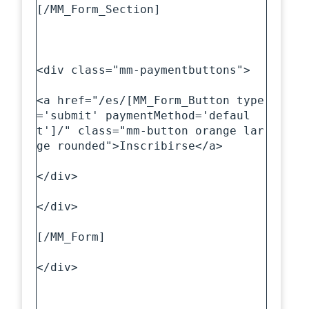
[/MM_Form_Section]

<div class="mm-paymentbuttons">

<a href="/es/[MM_Form_Button type
='submit' paymentMethod='defaul
t']/" class="mm-button orange lar
ge rounded">Inscribirse</a>

</div>

</div>

[/MM_Form]

</div>
