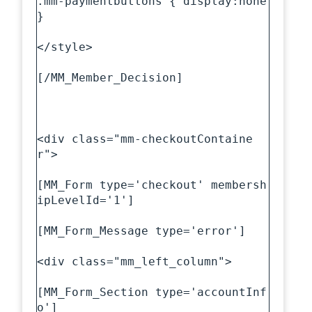
.mm-paymentbuttons { display:none 
}

</style>

[/MM_Member_Decision]

<div class="mm-checkoutContaine
r">

[MM_Form type='checkout' membersh
ipLevelId='1']

[MM_Form_Message type='error']

<div class="mm_left_column">

[MM_Form_Section type='accountInf
o']
