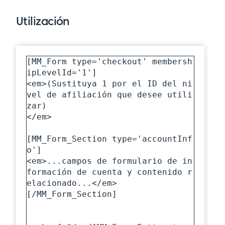
Utilización
[MM_Form type='checkout' membersh
ipLevelId='1']

<em>(Sustituya 1 por el ID del ni
vel de afiliación que desee utili
zar)

</em>

[MM_Form_Section type='accountInf
o']

<em>...campos de formulario de in
formación de cuenta y contenido r
elacionado...</em>

[/MM_Form_Section]
