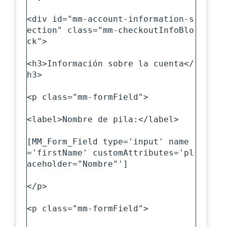
<div id="mm-account-information-s
ection" class="mm-checkoutInfoBlo
ck">

<h3>Información sobre la cuenta</
h3>

<p class="mm-formField">

<label>Nombre de pila:</label>

[MM_Form_Field type='input' name
='firstName' customAttributes='pl
aceholder="Nombre"']

</p>

<p class="mm-formField">
