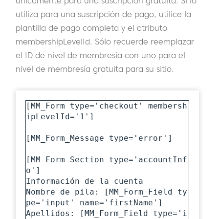
únicamente para una suscripción gratuita. Si lo
utiliza para una suscripción de pago, utilice la
plantilla de pago completa y el atributo
membershipLevelId. Sólo recuerde reemplazar
el ID de nivel de membresía con uno para el
nivel de membresía gratuita para su sitio.
[MM_Form type='checkout' membersh
ipLevelId='1']

[MM_Form_Message type='error']

[MM_Form_Section type='accountInf
o']

Información de la cuenta

Nombre de pila: [MM_Form_Field ty
pe='input' name='firstName']

Apellidos: [MM_Form_Field type='i