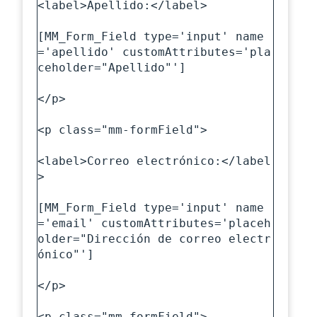
<label>Apellido:</label>

[MM_Form_Field type='input' name
='apellido' customAttributes='pla
ceholder="Apellido"']

</p>

<p class="mm-formField">

<label>Correo electrónico:</label
>

[MM_Form_Field type='input' name
='email' customAttributes='placeh
older="Dirección de correo electr
ónico"']

</p>

<p class="mm-formField">
