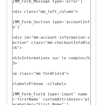
[MM_Form_Message type='error']

<div class="mm_left_column">

[MM_Form_Section type='accountInf
o']

<div id="mm-account-information-s
ection" class="mm-checkoutInfoBlo
ck">

<h3>Informations sur le compte</h
3>

<p class="mm-formField">

<label>Prénom :</label>

[MM_Form_Field type='input' name
='firstName' customAttributes='pl
aceholder="First Name"']
