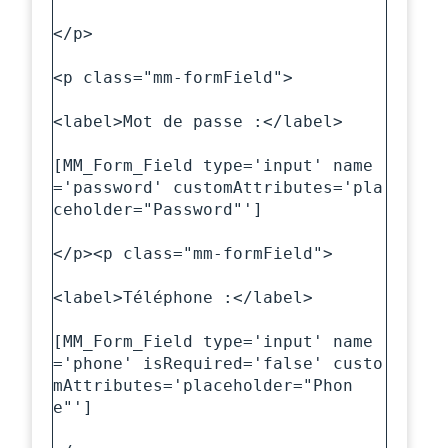
</p>

<p class="mm-formField">

<label>Mot de passe :</label>

[MM_Form_Field type='input' name
='password' customAttributes='pla
ceholder="Password"']

</p><p class="mm-formField">

<label>Téléphone :</label>

[MM_Form_Field type='input' name
='phone' isRequired='false' custo
mAttributes='placeholder="Phon
e"']
