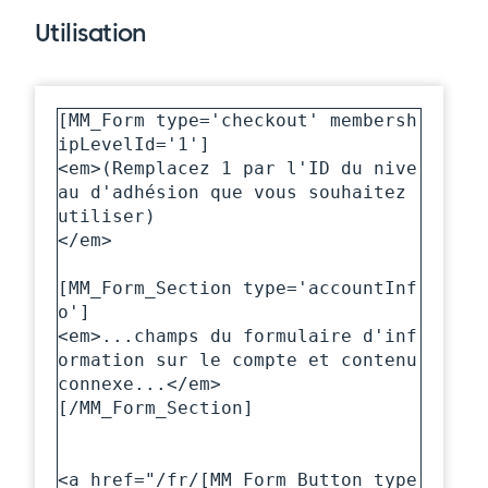
Utilisation
[MM_Form type='checkout' membersh
ipLevelId='1']

<em>(Remplacez 1 par l'ID du nive
au d'adhésion que vous souhaitez 
utiliser)

</em>

[MM_Form_Section type='accountInf
o']

<em>...champs du formulaire d'inf
ormation sur le compte et contenu 
connexe...</em>

[/MM_Form_Section]

<a href="/fr/[MM_Form_Button type