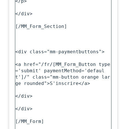
</p>

</div>

[/MM_Form_Section]

<div class="mm-paymentbuttons">

<a href="/fr/[MM_Form_Button type
='submit' paymentMethod='defaul
t']/" class="mm-button orange lar
ge rounded">S'inscrire</a>

</div>

</div>

[/MM_Form]
