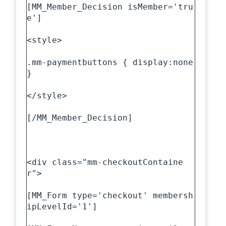
[MM_Member_Decision isMember='tru
e']

<style>

.mm-paymentbuttons { display:none 
}

</style>

[/MM_Member_Decision]

<div class="mm-checkoutContaine
r">

[MM_Form type='checkout' membersh
ipLevelId='1']
