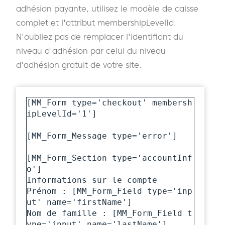
adhésion payante, utilisez le modèle de caisse
complet et l'attribut membershipLevelId.
N'oubliez pas de remplacer l'identifiant du
niveau d'adhésion par celui du niveau
d'adhésion gratuit de votre site.
[MM_Form type='checkout' membersh
ipLevelId='1']

[MM_Form_Message type='error']

[MM_Form_Section type='accountInf
o']

Informations sur le compte

Prénom : [MM_Form_Field type='inp
ut' name='firstName']

Nom de famille : [MM_Form_Field t
ype='input' name='lastName']
