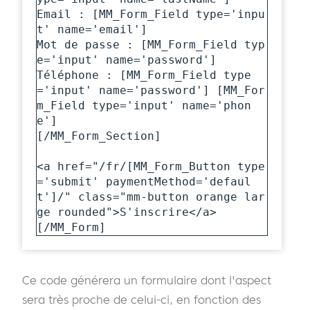
Email : [MM_Form_Field type='inpu
t' name='email']

Mot de passe : [MM_Form_Field typ
e='input' name='password']

Téléphone : [MM_Form_Field type
='input' name='password'] [MM_For
m_Field type='input' name='phon
e']

[/MM_Form_Section]

<a href="/fr/[MM_Form_Button type
='submit' paymentMethod='defaul
t']/" class="mm-button orange lar
ge rounded">S'inscrire</a>

[/MM_Form]
Ce code générera un formulaire dont l'aspect
sera très proche de celui-ci, en fonction des