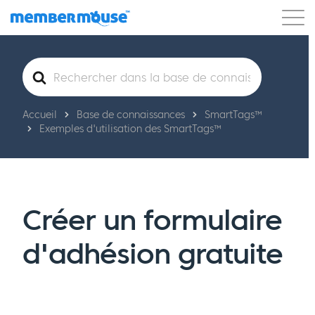
Caractéristiques
Clients
Tarification
Rechercher
Commencer
Accueil
Base de connaissances
SmartTags™
Exemples d'utilisation des SmartTags™
Créer un formulaire
d'adhésion gratuite