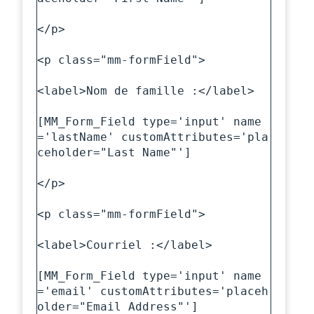
</p>

<p class="mm-formField">

<label>Nom de famille :</label>

[MM_Form_Field type='input' name
='lastName' customAttributes='pla
ceholder="Last Name"']

</p>

<p class="mm-formField">

<label>Courriel :</label>

[MM_Form_Field type='input' name
='email' customAttributes='placeh
older="Email Address"']
