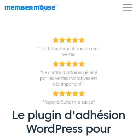
Connexion
"J'ai littéralement doublé mes
ventes
"Le chiffre d'affaires généré
par les ventes incitatives est
très important".
"Reports Suite m'a sauvé"
Le plugin d'adhésion
WordPress pour