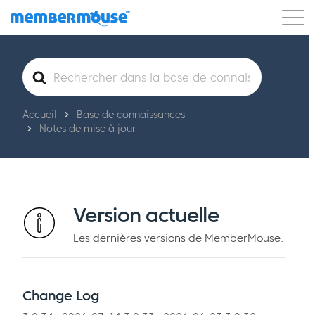
Caractéristiques
Clients
Tarification
Rechercher
Blog
Podcast
Connexion client
Soutien
Commencer
Accueil
Base de connaissances
Notes de mise à jour
Version actuelle
Les dernières versions de MemberMouse.
Change Log