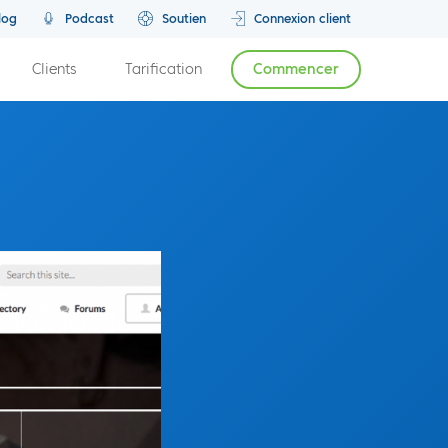
log
Podcast
Soutien
Connexion client
Clients
Tarification
Commencer