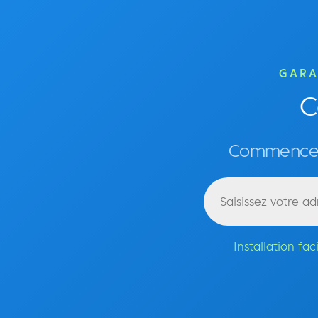
GARA
C
Commencez 
Installation f