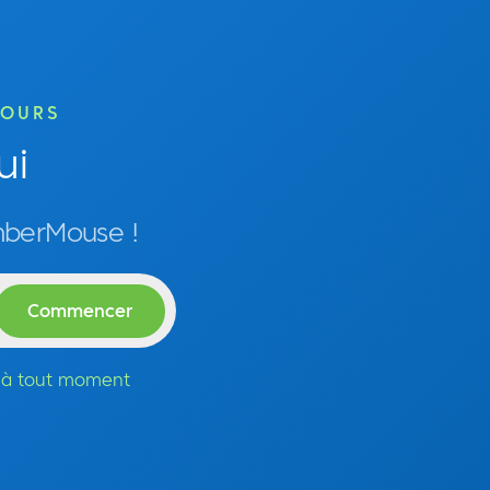
JOURS
ui
mberMouse !
n à tout moment