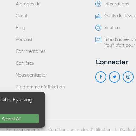
A propos de
Intégrations
Clients
Outils du déve
Blog
Soutien
Podcast
Site d'adhésio
You" (fait pour
Commentaires
Connecter
Carrières
Nous contacter
Programme d'affiliation
|
Remboursements
|
Conditions générales d'utilisation
|
Divulgat