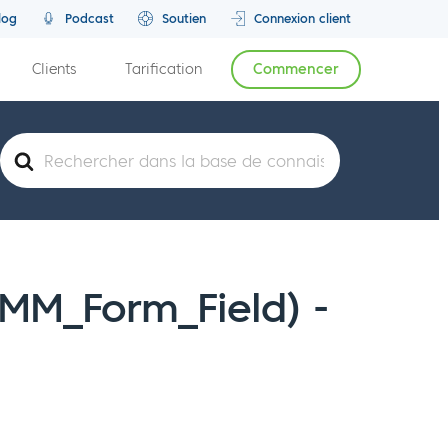
log
Podcast
Soutien
Connexion client
Clients
Tarification
Commencer
Rechercher
(MM_Form_Field) -