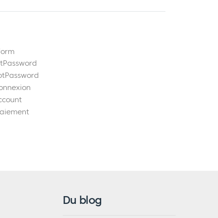
form
etPassword
gotPassword
connexion
ccount
paiement
Du blog