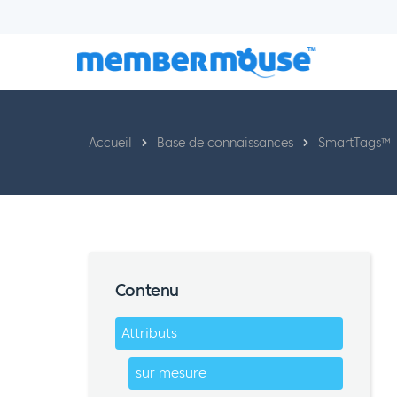
Accueil
Base de connaissances
SmartTags™
Contenu
Attributs
sur mesure