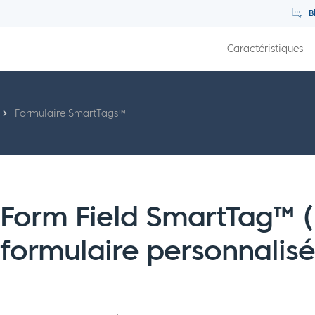
B
Caractéristiques
Formulaire SmartTags™
Form Field SmartTag™ 
formulaire personnalisé