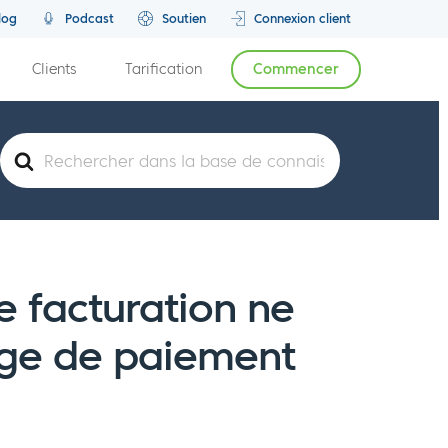
log
Podcast
Soutien
Connexion client
Clients
Tarification
Commencer
Rechercher
e facturation ne
age de paiement