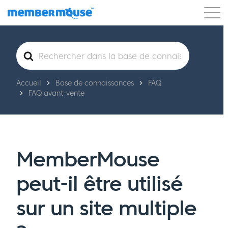
Caractéristiques
Clients
Tarification
Rechercher
Commencer
Accueil
Base de connaissances
FAQ
FAQ avant-vente
MemberMouse
peut-il être utilisé
sur un site multiple