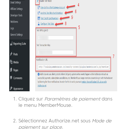
Cliquez sur
Paramètres de paiement
dans
le menu MemberMouse.
Sélectionnez Authorize.net sous
Mode de
paiement sur place
.