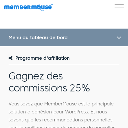
Caractéristiques
Clients
Tarification
Blog
Podcast
Connexion client
Soutien
Menu du tableau de bord
Commencer
Programme d'affiliation
Gagnez des
commissions 25%
Vous savez que MemberMouse est la principale
solution d'adhésion pour WordPress. Et nous
savons que les recommandations personnelles
sont le meilleur moyen de générer de nouvelles