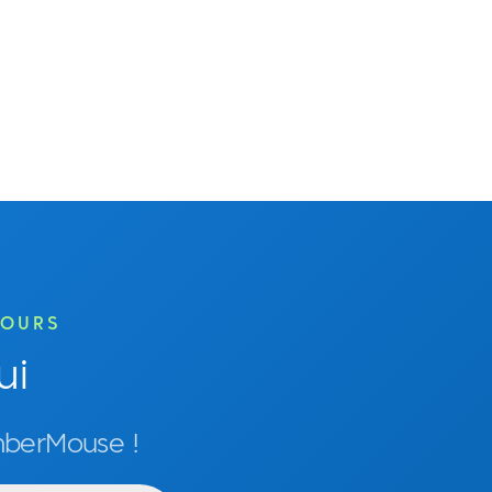
JOURS
ui
mberMouse !