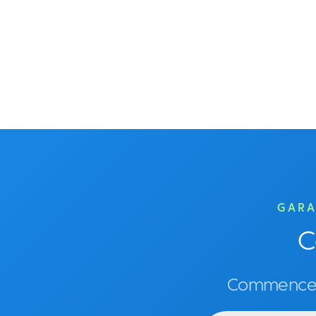
GARA
C
Commencez 