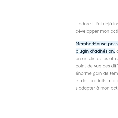
J'adore ! J'ai déjà i
développer mon activ
MemberMouse possèd
plugin d'adhésion.
q
en un clic et les of
point de vue des dif
énorme gain de temps
et des produits m'a a
s'adapter à mon acti