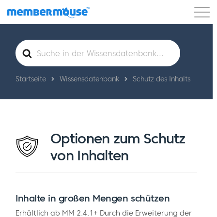
Eigenschaften
Kunden
Preisgestaltung
Suche
nach
Los geht's
Startseite
Wissensdatenbank
Schutz des Inhalts
Optionen zum Schutz
von Inhalten
Inhalte in großen Mengen schützen
Erhältlich ab MM 2.4.1+ Durch die Erweiterung der