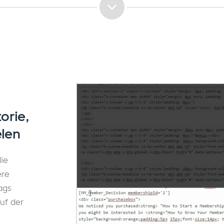
orie,
elen
ie
ere
ags
uf der