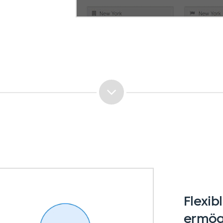
Flexib
ermögl