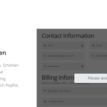
en
s. Erhöhen
he
ing.
uch PayPal,