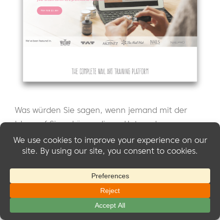
Was würden Sie sagen, wenn jemand mit der
Idee auf Sie zukäme, dieses Unternehmen zu
gründen?
"Es handelt sich um eine Online-Schulungs- und
Ausbildungswebsite, die Kosmetikerinnen und
Nagelkünstlern hilft, modernste
Nagelkunsttechniken aus Japan zu erlernen..."