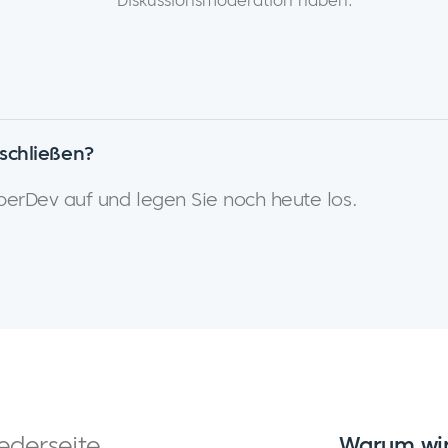
rschließen?
erDev auf und legen Sie noch heute los.
iederseite
Warum wir