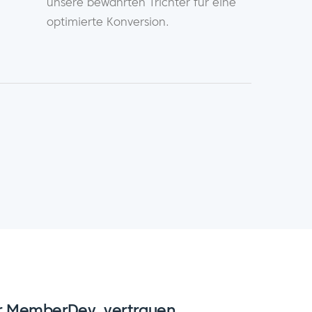
unsere bewährten Trichter für eine
optimierte Konversion.
 MemberDev. vertrauen