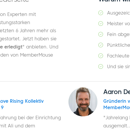
Ausgezeic
von Experten mit
stungsstarken
Meister 
letzten 6 Jahren mehr als
Fein abge
estartet. Jetzt haben sie
Pünktliche
ie erledigt
" anbieten. Und
Kunden von MemberMouse
Fachleute
Und sie s
Aaron D
Love Rising Kollektiv
Gründerin 
19
MemberMou
fahrung bei der Einrichtung
"Jahrelang 
 mit Ali und dem
ausgemalt...