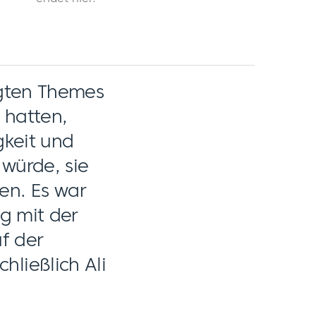
igten Themes
 hatten,
gkeit und
 würde, sie
en. Es war
ng mit der
uf der
ließlich Ali