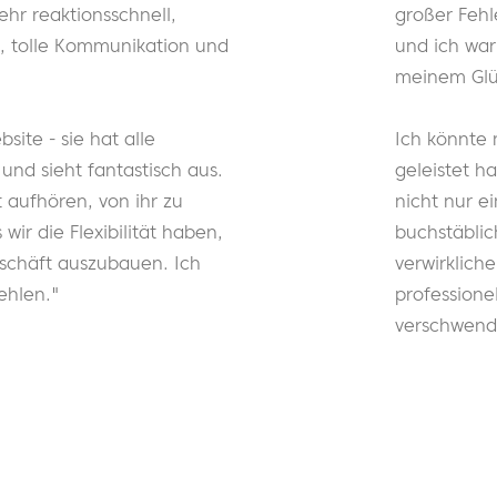
hr reaktionsschnell,
großer Fehle
n, tolle Kommunikation und
und ich war 
meinem Glü
site - sie hat alle
Ich könnte 
und sieht fantastisch aus.
geleistet ha
 aufhören, von ihr zu
nicht nur ei
ir die Flexibilität haben,
buchstäblic
schäft auszubauen. Ich
verwirkliche
hlen."
professione
verschwend