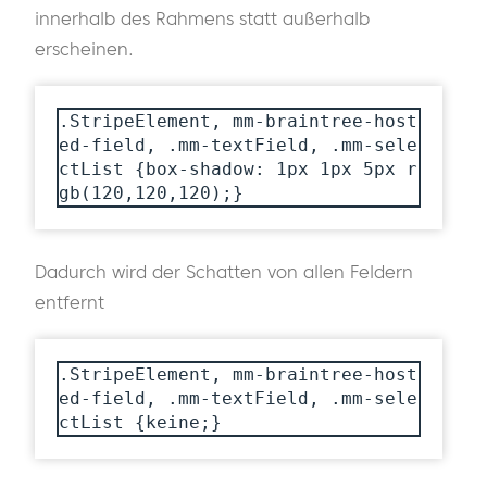
innerhalb des Rahmens statt außerhalb
erscheinen.
.StripeElement, mm-braintree-host
ed-field, .mm-textField, .mm-sele
ctList {box-shadow: 1px 1px 5px r
gb(120,120,120);}
Dadurch wird der Schatten von allen Feldern
entfernt
.StripeElement, mm-braintree-host
ed-field, .mm-textField, .mm-sele
ctList {keine;}