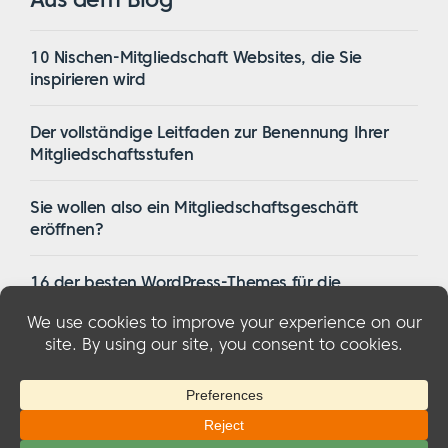
10 Nischen-Mitgliedschaft Websites, die Sie
inspirieren wird
Der vollständige Leitfaden zur Benennung Ihrer
Mitgliedschaftsstufen
Sie wollen also ein Mitgliedschaftsgeschäft
eröffnen?
16 der besten WordPress-Themes für die
Mitgliedschaft im Jahr 2023
© 2026 MemberMouse, LLC
Datenschutzbestimmungen
|
Erstattungen
|
Bedingungen und Konditionen
|
FTC-
Offenlegung