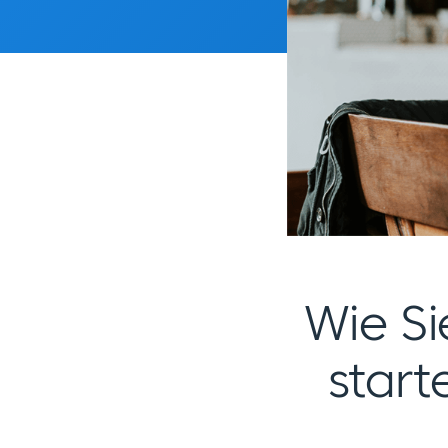
Wie S
start