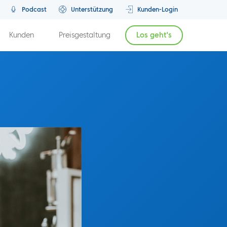
Podcast
Unterstützung
Kunden-Login
Kunden
Preisgestaltung
Los geht's