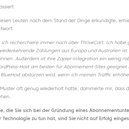
assiert.
esen Leuten nach dem Stand der Dinge erkundigte, erhiel
ntwort:
, ich recherchiere immer noch über ThriveCart. Ich habe 
iederkehrende Zahlungen aus Europa und Australien ist. 
nnen. Außerdem ist ihre Zapier-Integration ein wenig rob
ordPress-Host am besten für Abonnement-Sites geeignet is
s BlueHost abstürzen wird, wenn ich meinen Traffic erhöhe.
Muster oft genug wiederholt hatte, dämmerte mir, dass d
ehen.
e, die Sie sich bei der Gründung eines Abonnementunte
 Technologie zu tun hat, sind Sie nicht auf Erfolg eingest