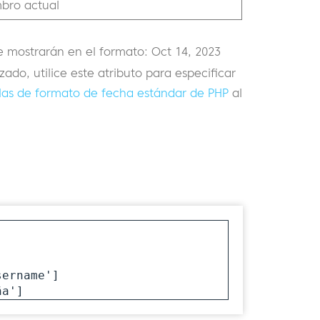
mbro actual
se mostrarán en el formato: Oct 14, 2023
ado, utilice este atributo para especificar
las de formato de fecha estándar de PHP
al
ername']

ña']