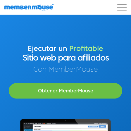
Características
Clientes
Precios
Comenzar
Ejecutar un
Profitable
Sitio web para afiliados
Con MemberMouse
Obtener MemberMouse