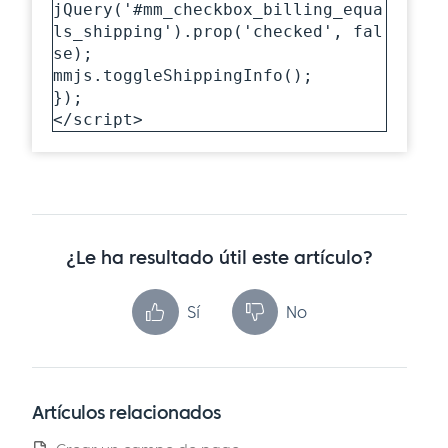
jQuery('#mm_checkbox_billing_equa
ls_shipping').prop('checked', fal
se);

mmjs.toggleShippingInfo();

});

</script>
¿Le ha resultado útil este artículo?
Sí
No
Artículos relacionados