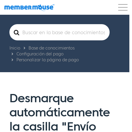
Características
Clientes
Precios
Buscar
Comenzar
Inicio
Base de conocimientos
Configuración del pago
Personalizar la página de pago
Desmarque
automáticamente
la casilla "Envío