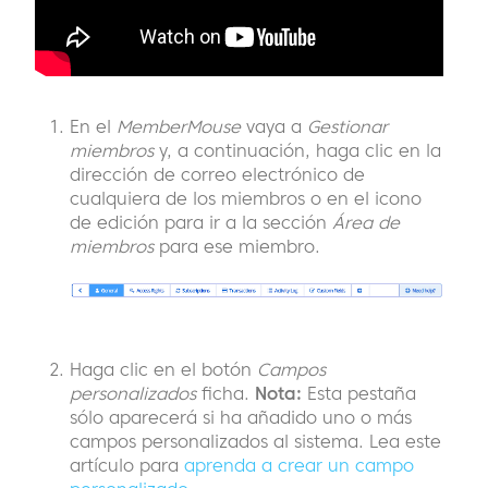
En el
MemberMouse
vaya a
Gestionar
miembros
y, a continuación, haga clic en la
dirección de correo electrónico de
cualquiera de los miembros o en el icono
de edición para ir a la sección
Área de
miembros
para ese miembro.
Haga clic en el botón
Campos
personalizados
ficha.
Nota:
Esta pestaña
sólo aparecerá si ha añadido uno o más
campos personalizados al sistema. Lea este
artículo para
aprenda a crear un campo