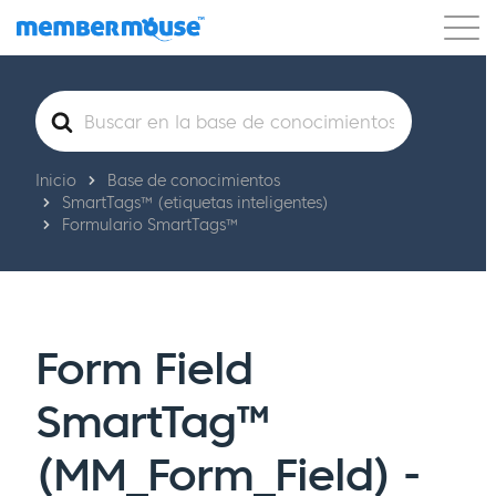
Características
Clientes
Precios
Buscar
Comenzar
Inicio
Base de conocimientos
SmartTags™ (etiquetas inteligentes)
Formulario SmartTags™
Form Field
SmartTag™
(MM_Form_Field) -