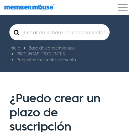
Características
Clientes
Precios
Buscar
Comenzar
Inicio
Base de conocimientos
PREGUNTAS FRECUENTES
Preguntas frecuentes preventa
¿Puedo crear un
plazo de
suscripción