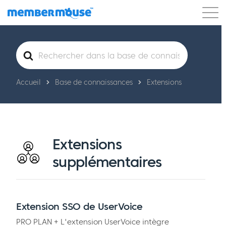
Caractéristiques
Clients
Tarification
Rechercher
Blog
Podcast
Connexion client
Soutien
Commencer
Accueil
Base de connaissances
Extensions
Extensions
supplémentaires
Extension SSO de UserVoice
PRO PLAN + L'extension UserVoice intègre