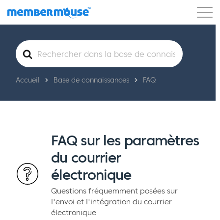
Caractéristiques
Clients
Tarification
Rechercher
Blog
Podcast
Connexion client
Soutien
Commencer
Accueil
Base de connaissances
FAQ
FAQ sur les paramètres
du courrier
électronique
Questions fréquemment posées sur
l'envoi et l'intégration du courrier
électronique