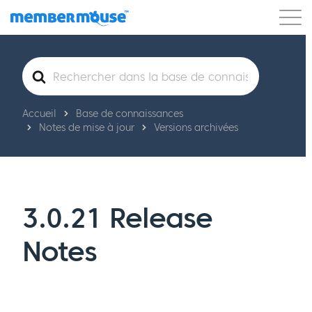
Caractéristiques
Clients
Tarification
Rechercher
Commencer
Accueil
Base de connaissances
Notes de mise à jour
Versions archivées
3.0.21 Release
Notes