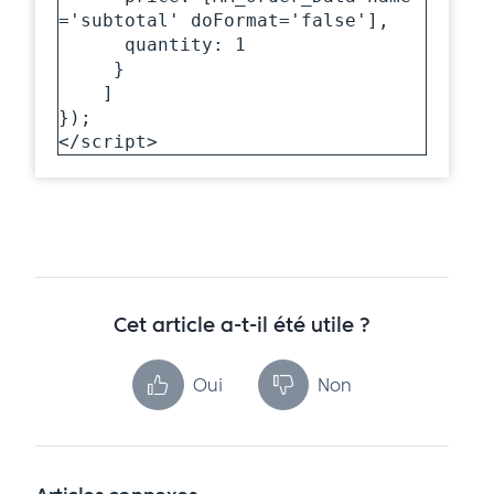
='subtotal' doFormat='false'],

      quantity: 1

     }

    ]

});

</script>
Cet article a-t-il été utile ?
Oui
Non