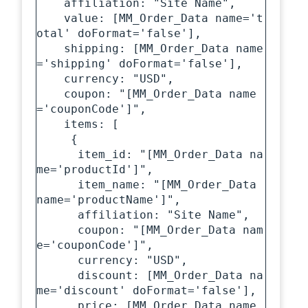
    affiliation: "Site Name",

    value: [MM_Order_Data name='t
otal' doFormat='false'],

    shipping: [MM_Order_Data name
='shipping' doFormat='false'],

    currency: "USD",

    coupon: "[MM_Order_Data name
='couponCode']",

    items: [

     {

      item_id: "[MM_Order_Data na
me='productId']",

      item_name: "[MM_Order_Data 
name='productName']",

      affiliation: "Site Name",

      coupon: "[MM_Order_Data nam
e='couponCode']",

      currency: "USD",

      discount: [MM_Order_Data na
me='discount' doFormat='false'],

      price: [MM_Order_Data name