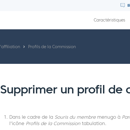
B
Caractéristiques
affiliation
Profils de la Commission
Supprimer un profil de
Dans le cadre de la
Souris du membre
menugo à
Par
l'icône
Profils de la Commission
tabulation.