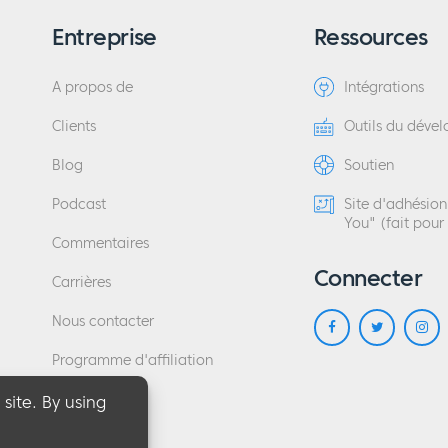
Entreprise
Ressources
A propos de
Intégrations
Clients
Outils du déve
Blog
Soutien
Podcast
Site d'adhésio
You" (fait pour
Commentaires
Connecter
Carrières
Nous contacter
Programme d'affiliation