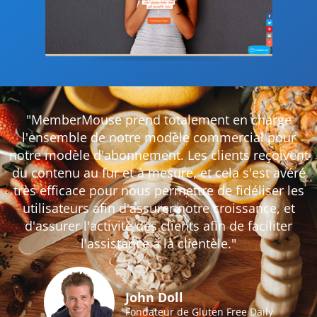
"MemberMouse prend totalement en charge
l'ensemble de notre modèle commercial pour
notre modèle d'abonnement. Les clients reçoivent
du contenu au fur et à mesure, et cela s'est avéré
très efficace pour nous permettre de fidéliser les
utilisateurs afin d'assurer notre croissance, et
d'assurer l'activité des clients afin de faciliter
l'assistance à la clientèle."
John Doll
Fondateur de Gluten Free Daily