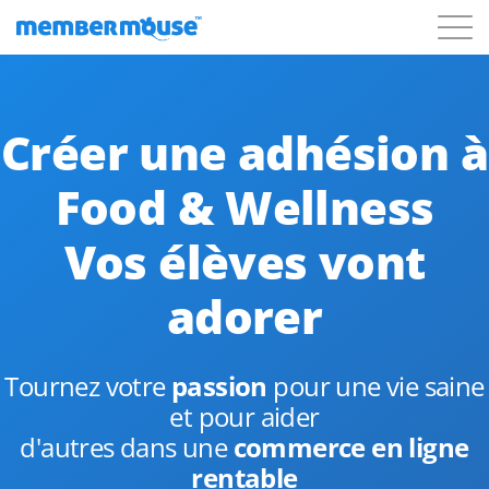
Caractéristiques
Clients
Tarification
Créer une adhésion à
Blog
Podcast
Connexion client
Soutien
Commencer
Food & Wellness
Vos élèves vont
adorer
Tournez votre
passion
pour une vie saine
et pour aider
d'autres dans une
commerce en ligne
rentable