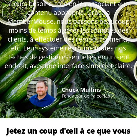
leurs besoins, tout en les associant au
contenu approprié. Grâce à
MemberMouse, nous passons beaucoup
moins de temps à gérer les comptes des
clients, à effectuer des remboursements,
etc. Leur système regroupe toutes nos
tâches de gestion essentielles en un seul
endroit, avec une interface simple et claire.
Chuck Mullins
Fondateur de PaleoPlan
Jetez un coup d'œil à ce que vous