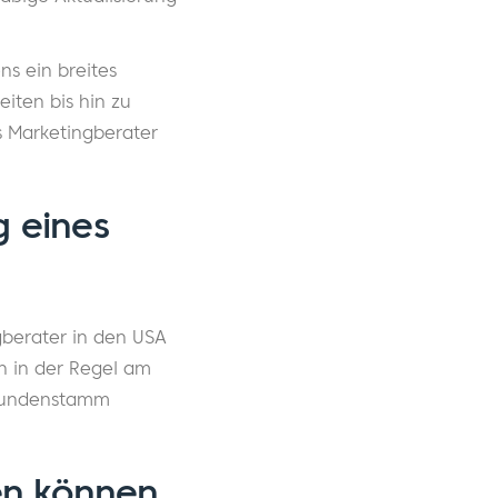
s ein breites
iten bis hin zu
s Marketingberater
g eines
berater in den USA
n in der Regel am
 Kundenstamm
en können,