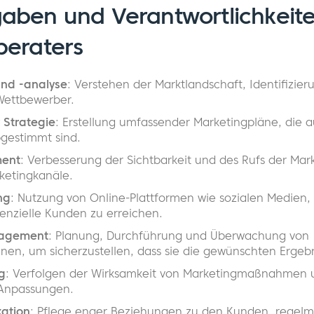
aben und Verantwortlichkeite
beraters
und -analyse
: Verstehen der Marktlandschaft, Identifizie
Wettbewerber.
 Strategie
: Erstellung umfassender Marketingpläne, die a
gestimmt sind.
ent
: Verbesserung der Sichtbarkeit und des Rufs der Mar
ketingkanäle.
ng
: Nutzung von Online-Plattformen wie sozialen Medien,
nzielle Kunden zu erreichen.
agement
: Planung, Durchführung und Überwachung von
n, um sicherzustellen, dass sie die gewünschten Ergebn
g
: Verfolgen der Wirksamkeit von Marketingmaßnahmen
 Anpassungen.
ation
: Pflege enger Beziehungen zu den Kunden, regelm