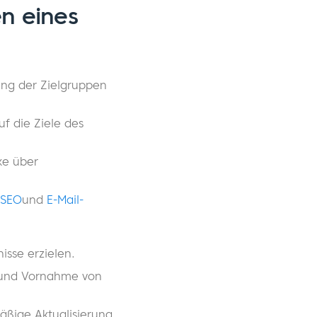
n eines
rung der Zielgruppen
uf die Ziele des
ke über
SEO
und
E-Mail-
isse erzielen.
 und Vornahme von
äßige Aktualisierung