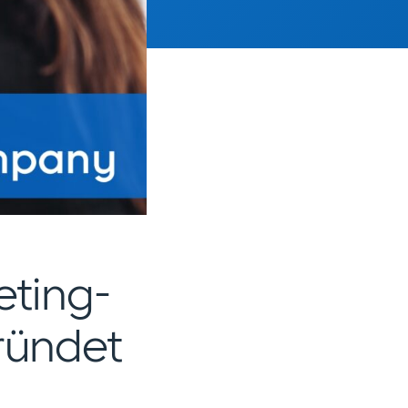
eting-
ründet