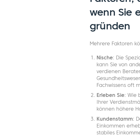
wenn Sie 
gründen
Mehrere Faktoren kö
Nische
: Die Spez
kann Sie von and
verdienen Berater
Gesundheitswesen
Fachwissens oft m
Erleben Sie
: Wie 
Ihrer Verdienstmö
können höhere Ho
Kundenstamm
: 
Einkommen erhebl
stabiles Einkomm