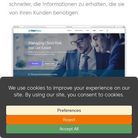
schneller, die Informationen zu erhalten, die sie
von ihren Kunden benötigen.
Im Kundenportal von RiskRevu können Agenten:
Anpassen der Profile
Personalisierung der Nutzererfahrung