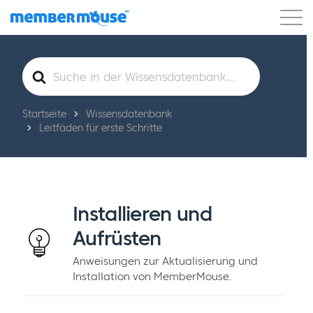
Eigenschaften
Kunden
Preisgestaltung
Suche
nach
Los geht's
Startseite
Wissensdatenbank
Leitfäden für erste Schritte
Installieren und
Aufrüsten
Anweisungen zur Aktualisierung und
Installation von MemberMouse.