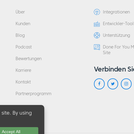
Über
Integrationen
Kunden
Entwickler-Tool
Blog
Unterstützung
Podcast
Done For You 
Site
Bewertungen
Verbinden Si
Karriere
Kontakt
Partnerprogramm