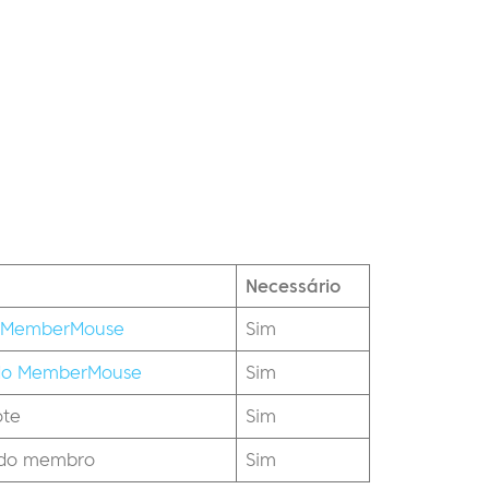
Necessário
o MemberMouse
Sim
 do MemberMouse
Sim
ote
Sim
a do membro
Sim