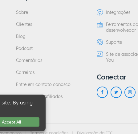
Sobre
Integrações
Clientes
Ferramentas d
desenvolvedor
Blog
Suporte
Podcast
Site de associ
You
Comentários
Carreiras
Conectar
Entre em contato conosco
Programa de afiliados
Reembolsos
|
Termos e condições
|
Divulgação da FTC