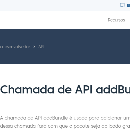
B
Recursos
o desenvolvedor
API
Chamada de API addBu
A chamada da API addBundle é usada para adicionar u
dessa chamada fará com que o pacote seja aplicado gr