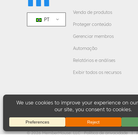
Venda de produtos
PT
Proteger conteúdo
Gerenciar membros
Automação
Relatórios e análises
Exibir todos os recursos
© 2026 MemberMouse, LLC
Política de privacidade
|