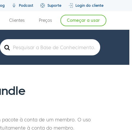
log
Podcast
Suporte
Login do cliente
Clientes
Preços
Começar a usar
Pesquisar
por
ndle
m pacote à conta de um membro. O uso
atuitamente à conta do membro.