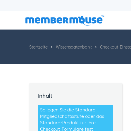
Startseite
Wissensdatenbank
Checkout-Einste
Inhalt
So legen Sie die Standard-
Mitgliedschaftsstufe oder das
Standard-Produkt für Ihre
Checkout-Formulare fest