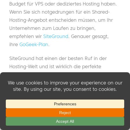
Budget für VPS oder dediziertes Hosting haben.
Wenn Sie sich notgedrungen für ein Shared-
Hosting-Angebot entscheiden müssen, um Ihr
Unternehmen zum Laufen zu bringen,
empfehlen wir
SiteGround
. Genauer gesagt,
ihre
GoGeek-Plan
.
SiteGround hat einen der besten Ruf in der
Hosting-Welt und ist wirklich die perfekte
Lösung für Websites im Anfangsstadium. Ihr
GoGeek-Plan ist sehr erschwinglich und bietet
Ihnen gleichzeitig genügend Ressourcen, um
Ihre Arbeit zu erledigen. Sie können dieses
Hosting-Angebot so lange nutzen, wie Sie für
das Wachstum Ihres Unternehmens benötigen.
Wenn Ihre Mitgliederseite dann aus diesem