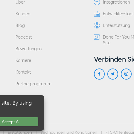
Über
Integrationen
Kunden
Entwickler-Tool
Blog
Unterstützung
Podcast
Done For You 
Site
Bewertungen
Verbinden Si
Karriere
Kontakt
Partnerprogramm
|
Erstattungen
|
Bedingungen und Konditionen
|
FTC-Offenlegu