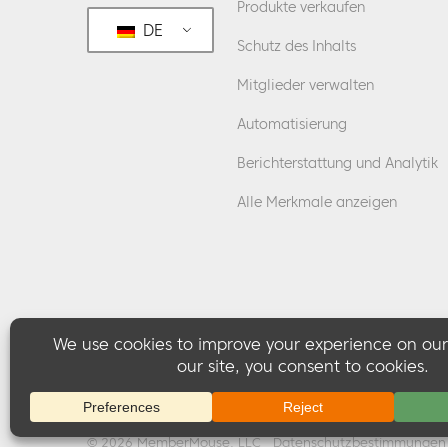
Produkte verkaufen
DE
Schutz des Inhalts
Mitglieder verwalten
Automatisierung
Berichterstattung und Analytik
Alle Merkmale anzeigen
© 2026 MemberMouse, LLC
Datenschutzbestimmungen