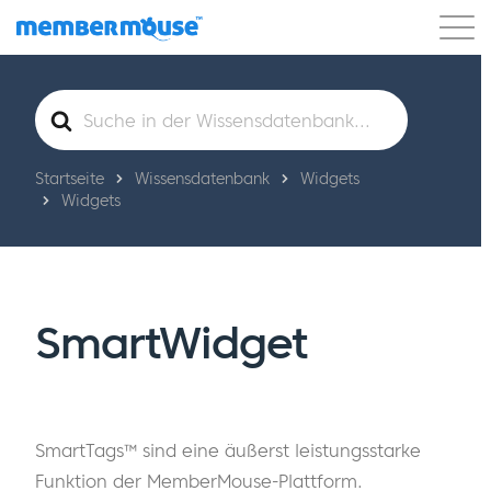
Eigenschaften
Kunden
Preisgestaltung
Suche
nach
Los geht's
Startseite
Wissensdatenbank
Widgets
Widgets
SmartWidget
SmartTags™ sind eine äußerst leistungsstarke
Funktion der MemberMouse-Plattform.