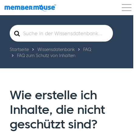
Eigenschaften
Kunden
Preisgestaltung
Suche
nach
Los geht's
Startseite
Wissensdatenbank
FAQ
FAQ zum Schutz von Inhalten
Wie erstelle ich
Inhalte, die nicht
geschützt sind?