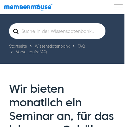
Eigenschaften
Kunden
Preisgestaltung
Suche
nach
Los geht's
Startseite
Wissensdatenbank
FAQ
Vorverkaufs-FAQ
Wir bieten
monatlich ein
Seminar an, für das