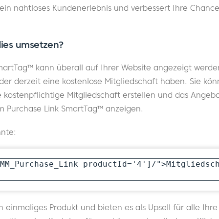
r ein nahtloses Kundenerlebnis und verbessert Ihre Chance
dies umsetzen?
martTag™ kann überall auf Ihrer Website angezeigt werd
ieder derzeit eine kostenlose Mitgliedschaft haben. Sie kö
 kostenpflichtige Mitgliedschaft erstellen und das Angebo
 Purchase Link SmartTag™ anzeigen.
nte:
MM_Purchase_Link productId='4']/">Mitgliedsc
in einmaliges Produkt und bieten es als Upsell für alle I