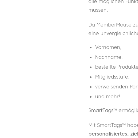
alle möglichen Funk
müssen.
Da MemberMouse zum 
eine unvergleichliche
Vornamen,
Nachname,
bestellte Produkte
Mitgliedsstufe,
verweisenden Par
und mehr!
SmartTags™ ermöglic
Mit SmartTags™ habe
personalisiertes, zi