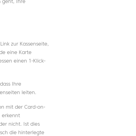
 geht, Ihre
ink zur Kassenseite,
de eine Karte
essen einen 1-Klick-
 dass Ihre
nseiten leiten.
on mit der Card-on-
 erkennt
r nicht. Ist dies
sch die hinterlegte