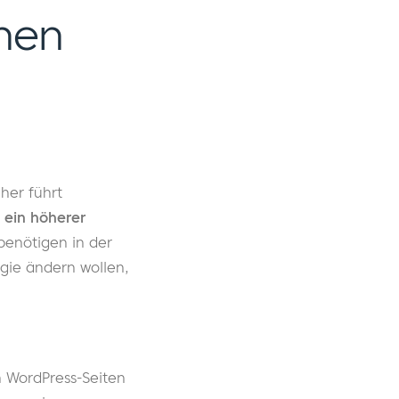
nen
cher führt
 ein höherer
 benötigen in der
egie ändern wollen,
n WordPress-Seiten