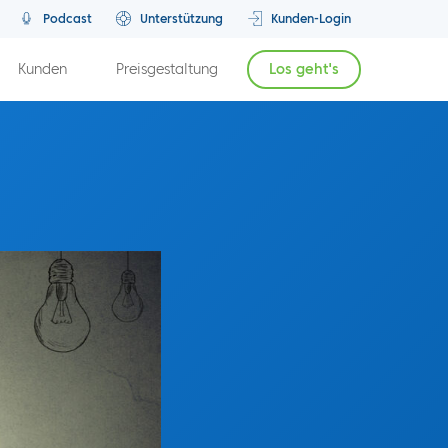
Podcast
Unterstützung
Kunden-Login
Kunden
Preisgestaltung
Los geht's