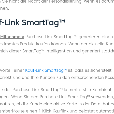
n Sie nicht die Macht der Personalisierung, wenn es darum
chen.
f-Link SmartTag™
 Mitnehmen:
Purchase Link SmartTags™ generieren einen L
stimmtes Produkt kaufen können. Wenn der aktuelle Kun
 sich dieser SmartTag™ intelligent an und generiert stattd
Vorteil einer
Kauf-Link SmartTag™
ist, dass es sicherstellt,
korrekt sind und Ihre Kunden zu den entsprechenden Kasse
ke des Purchase Link SmartTag™ kommt erst in Kombinati
ragen. Wenn Sie den Purchase Link SmartTag™ verwenden,
sch, ob Ihr Kunde eine aktive Karte in der Datei hat ode
MemberMouse einen 1-Klick-Kauflink und belastet automati