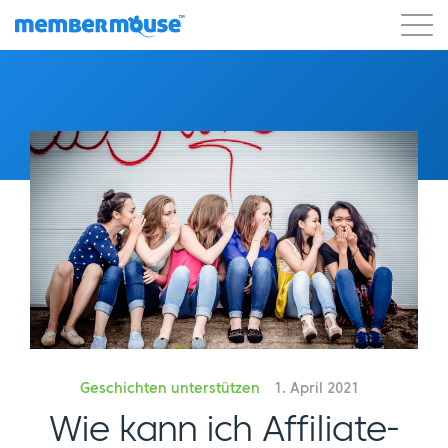
Eigenschaften
Kunden
Preisgestaltung
Blog
Podcast
Kunden-Login
Unterstützung
Los geht's
Geschichten unterstützen
1. April 2021
Wie kann ich Affiliate-