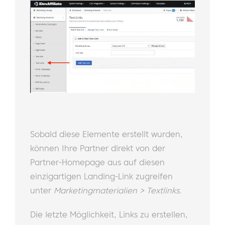
Sobald diese Elemente erstellt wurden,
können Ihre Partner direkt von der
Partner-Homepage aus auf diesen
einzigartigen Landing-Link zugreifen
unter
Marketingmaterialien > Textlinks
.
Die letzte Möglichkeit, Links zu erstellen,