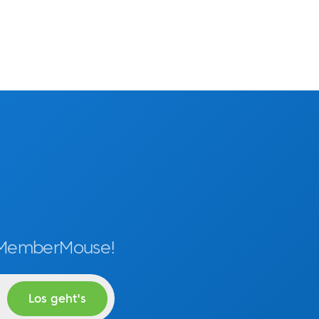
t MemberMouse!