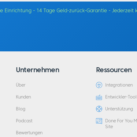
e Einrichtung - 14 Tage Geld-zurück-Garantie - Jederzeit
Unternehmen
Ressourcen
Über
Integrationen
Kunden
Entwickler-Tool
Blog
Unterstützung
Podcast
Done For You 
Site
Bewertungen