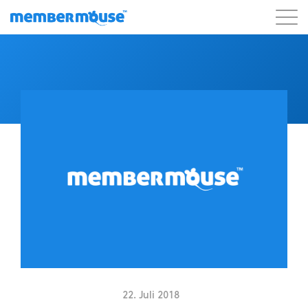
Eigenschaften
Kunden
Preisgestaltung
Blog
Podcast
Kunden-Login
Unterstützung
Los geht's
22. Juli 2018