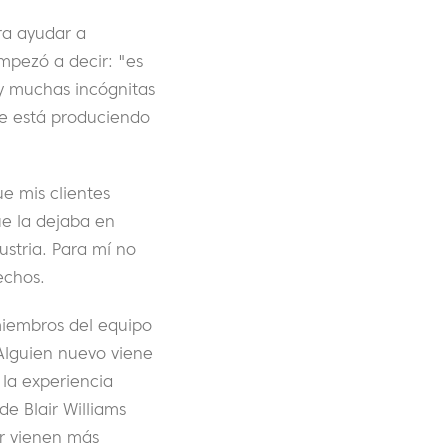
ra ayudar a
mpezó a decir: "es
ay muchas incógnitas
se está produciendo
e mis clientes
ue la dejaba en
stria. Para mí no
echos.
miembros del equipo
 Alguien nuevo viene
 la experiencia
e Blair Williams
or vienen más