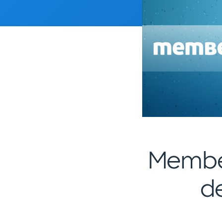
Member
d