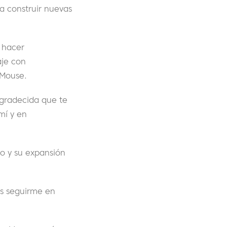
a construir nuevas
 hacer
aje con
rMouse.
agradecida que te
mí y en
to y su expansión
es seguirme en