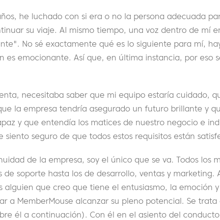
 años, he luchado con si era o no la persona adecuada pa
nuar su viaje. Al mismo tiempo, una voz dentro de mí e
ante". No sé exactamente qué es lo siguiente para mí, h
n es emocionante. Así que, en última instancia, por eso 
enta, necesitaba saber que mi equipo estaría cuidado, qu
que la empresa tendría asegurado un futuro brillante y q
paz y que entendía los matices de nuestro negocio e indu
 siento seguro de que todos estos requisitos están satisf
nuidad de la empresa, soy el único que se va. Todos los 
 de soporte hasta los de desarrollo, ventas y marketing.
s alguien que creo que tiene el entusiasmo, la emoción y
ar a MemberMouse alcanzar su pleno potencial. Se trata d
re él a continuación). Con él en el asiento del conduct