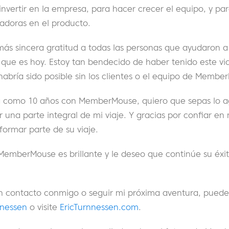
nvertir en la empresa, para hacer crecer el equipo, y par
vadoras en el producto.
más sincera gratitud a todas las personas que ayudaron a
ue es hoy. Estoy tan bendecido de haber tenido este vi
bría sido posible sin los clientes o el equipo de Membe
día como 10 años con MemberMouse, quiero que sepas lo 
r una parte integral de mi viaje. Y gracias por confiar en 
rmar parte de su viaje.
MemberMouse es brillante y le deseo que continúe su éxi
en contacto conmigo o seguir mi próxima aventura, pued
nnessen
o visite
EricTurnnessen.com
.