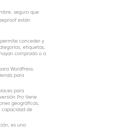
ombre, seguro que
aseproof están
 permite conceder y
ategorías, etiquetas,
s hayan comprado o a
para WordPress.
tienda para
nlaces para
 versión Pro tiene
iones geográficas,
la capacidad de
ción, es una