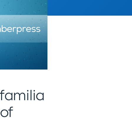
familia
of