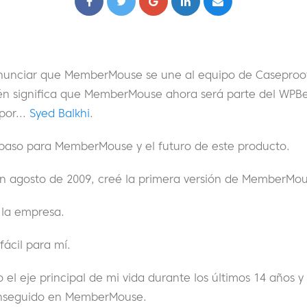
nciar que MemberMouse se une al equipo de Caseproof d
ién significa que MemberMouse ahora será parte del WPB
por...
Syed Balkhi
.
 paso para MemberMouse y el futuro de este producto.
en agosto de 2009, creé la primera versión de MemberMou
 la empresa.
fácil para mí.
 el eje principal de mi vida durante los últimos 14 años y
nseguido en MemberMouse.