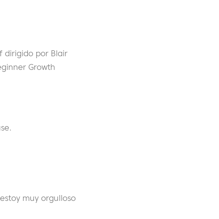
irigido por Blair
eginner Growth
se.
 estoy muy orgulloso