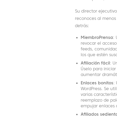
Su director ejecutiv
reconoces al menos 
detrás:
MiembroPrensa
:
revocar el acceso
feeds, comunidad
los que estén susc
Afiliación fácil
: U
Úselo para inicia
aumentar dramátic
Enlaces bonitos
:
WordPress. Se util
varias caracterís
reemplazo de pala
empujar enlaces a
Afiliados sedient