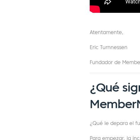
Atentamente,
Eric Turnnessen
Fundador de Memb
¿Qué sign
Member
¿Qué le depara el 
Para empezar, la in