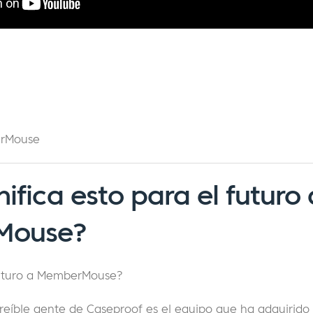
erMouse
ifica esto para el futuro
Mouse?
futuro a MemberMouse?
creíble gente de Caseproof es el equipo que ha adquiri