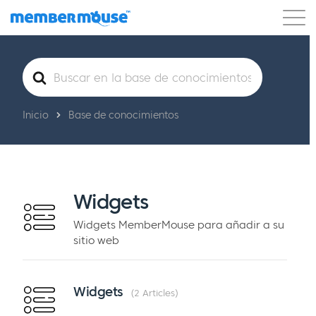
Características
Clientes
Precios
Buscar
Comenzar
Inicio
Base de conocimientos
Widgets
Widgets MemberMouse para añadir a su
sitio web
Widgets
2 Articles