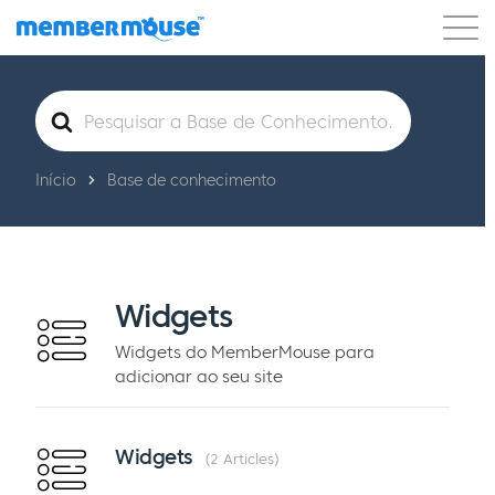
Recursos
Clientes
Preços
Blog
Pesquisar
por
Podcast
Login do cliente
Suporte
Começar a usar
Início
Base de conhecimento
Widgets
Widgets do MemberMouse para
adicionar ao seu site
Widgets
2 Articles