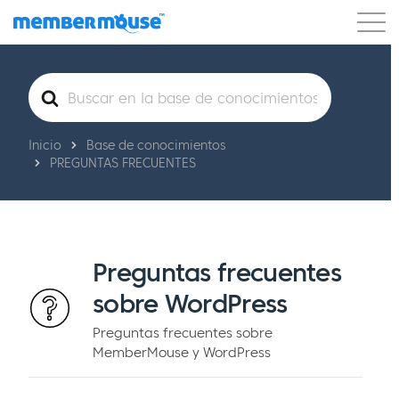
Características
Clientes
Precios
Blog
Buscar
Podcast
Acceso de clientes
Ayuda
Comenzar
Inicio
Base de conocimientos
PREGUNTAS FRECUENTES
Preguntas frecuentes
sobre WordPress
Preguntas frecuentes sobre
MemberMouse y WordPress