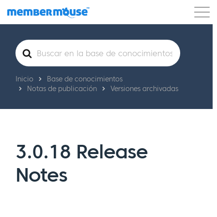
Características
Clientes
Precios
Buscar
Comenzar
Inicio
Base de conocimientos
Notas de publicación
Versiones archivadas
3.0.18 Release
Notes